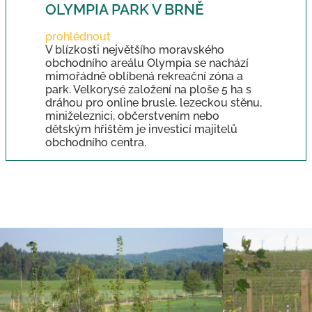
OLYMPIA PARK V BRNĚ
prohlédnout
V blízkosti největšího moravského
obchodního areálu Olympia se nachází
mimořádně oblíbená rekreační zóna a
park. Velkorysé založení na ploše 5 ha s
dráhou pro online brusle, lezeckou stěnu,
miniželeznici, občerstvením nebo
dětským hřištěm je investicí majitelů
obchodního centra.