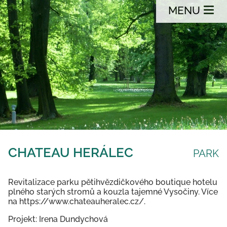
MENU
CHATEAU HERÁLEC
PARK
Revitalizace parku pětihvězdičkového boutique hotelu
plného starých stromů a kouzla tajemné Vysočiny. Více
na https://www.chateauheralec.cz/.
Projekt: Irena Dundychová