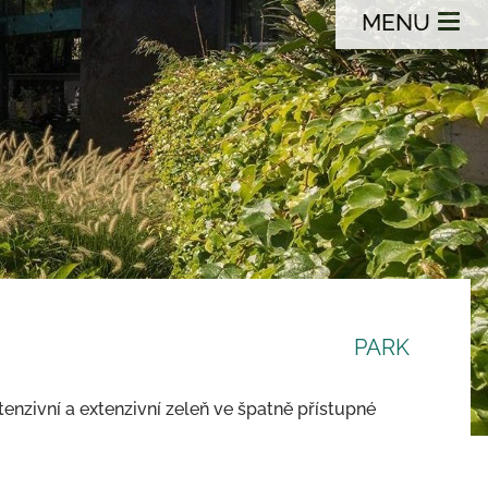
MENU
PARK
nzivní a extenzivní zeleň ve špatně přístupné