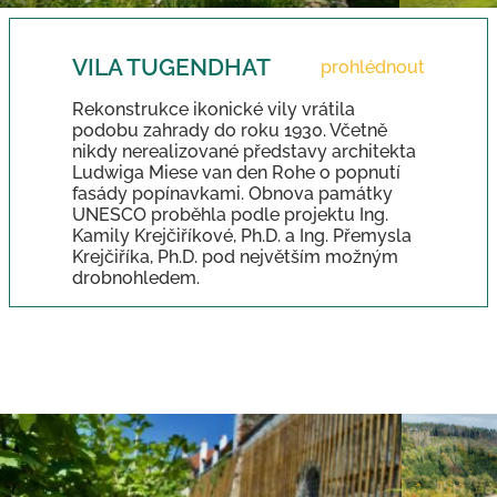
VILA TUGENDHAT
prohlédnout
Rekonstrukce ikonické vily vrátila
podobu zahrady do roku 1930. Včetně
nikdy nerealizované představy architekta
Ludwiga Miese van den Rohe o popnutí
fasády popínavkami. Obnova památky
UNESCO proběhla podle projektu Ing.
Kamily Krejčiříkové, Ph.D. a Ing. Přemysla
Krejčiříka, Ph.D. pod největším možným
drobnohledem.