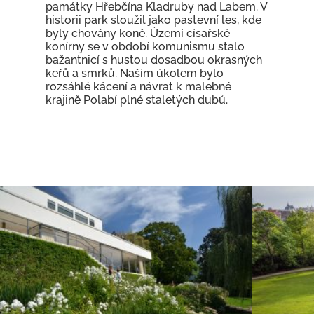
památky Hřebčína Kladruby nad Labem. V
historii park sloužil jako pastevní les, kde
byly chovány koně. Území císařské
konírny se v období komunismu stalo
bažantnicí s hustou dosadbou okrasných
keřů a smrků. Naším úkolem bylo
rozsáhlé kácení a návrat k malebné
krajině Polabí plné staletých dubů.